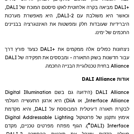
,
DALI
המוכח של
סיסטם
מביאה בקרה אלחוטית לאקו
DALI+‎
, היא מאפשרת מערכות
DALI-2
וכאשר היא משולבת עם
היברידיות שעובדות חלק ומפשטות את האינטגרציה בבניינים
החכמים של ימינו.
כצעד פורץ דרך
DALI
ניצחונות כפולים אלה ממקמים את +
DALI
עבור חדשנות בשוק התאורה - ומבססים את תפקידה של
בחזית טכנולוגיית הבנייה החכמה.
Alliance
DALI Alliance
אודות
Digital Illumination
(הידועה גם בשם
DALI Alliance
) היא ארגון התעשייה העולמי
DiiA
, או
Interface Alliance
, והיא מקדמת
DALI
לבקרת תאורה דיגיטלית המבוססת על
Digital Addressable Lighting
אימוץ ותקנון של פרוטוקול
®
). הגוף מפתח מפרטים טכניים, מקדם
DALI
(
Interface
,
DALI-2
פעולה הדדית ומנהל את תוכניות ההסמכה