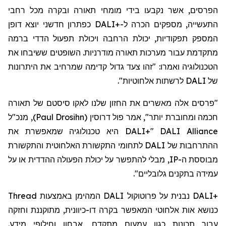
הפרסים, אשר נקבעו בידי מומחי תאורה ובקרה מכל רחבי
כפתרון חדשני יוצא דופן
DALI
התעשייה, מספקים הכרה ל-+
המספק תפקודיות, יכולת הרחבה ויכולת תפעול הדדי ברמה
מתקדמת עבור מערכות תאורה מודרניות. השופטים ששיבחו את
הטכנולוגיה ואמרו: "זהו צעד גדול קדימה שמרחיב את היתרונות
לרשתות אלחוטיות".
DALI
של
"פרסים אלה מאשרים את החזון שלנו לאקו
סיסטם
של תאורה
, מנכ"ל
)
Paul Drosihn
(
דרוסין
חכמה ומחוברת יותר", אמר פול
היא טכנולוגיה שמאפשרת את
DALI
"+
DALI Alliance
לתחומי התקשורת האלחוטית והתקשורת
DALI
ההתרחבות של
, מבלי להתפשר על יכולת הפעולה ההדדית או על
IP
מבוססת ה-
עמידה בתקנים גלובליים".
Thread
המהימן באמצעות
DALI
נבנית על פרוטוקול
DALI+‎
כנושא אות אלחוטי המאפשר בקרה דו-כיוונית, מתוקננת וחזקה
עבור תכונות כגון עמעום מתקדם, אבחון וחילופי מידע.