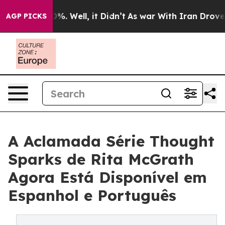
nd 40%. Well, it Didn’t
As war With Iran Drove oil P
AGP PICKS
A Aclamada Série Thought
Sparks de Rita McGrath
Agora Está Disponível em
Espanhol e Português