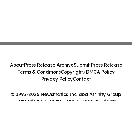
About
Press Release Archive
Submit Press Release
Terms & Conditions
Copyright/DMCA Policy
Privacy Policy
Contact
© 1995-2026 Newsmatics Inc. dba Affinity Group
Publishing & Culture Zone: Europe. All Rights
Reserved.
Cookie Settings / Your Privacy Choices