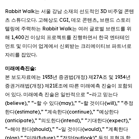
Rabbit Walk는 서울 강남 소재의 선도적인 3D 비주얼 콘텐
츠 스튜디오다. 고해상도 CGI, 데모 콘텐츠, 브랜드 스토리
텔링에 주력하는 Rabbit Walk는 여러 글로벌 브랜드를 위
해 1,400건 이상의 프로젝트를 진행하면서 한국 엔터테인
먼트 및 미디어 업계에서 신뢰받는 크리에이티브 파트너로
자리를 잡았다.
미래예측진술:
본 보도자료에는 1933년 증권법(개정) 제27A조 및 1934년
증권거래법(개정) 제21E조에 따른 미래예측 진술이 포함되
어 있다. 미래예측 진술은 일반적으로 “~라고 믿는다
(believe),” “~할 수 있다(may),” “~할 것이다(will),” “추정
한다(estimate),” “계속한다(continue),” “예상한다
(anticipate),” “의도한다(intend),” “기대한다(expect),”
“~해야 한다(should),” “~일 것이다(would),” “계획한다
(plan),” “미래(future),” “전망(outlook)” 등의 표현과 함