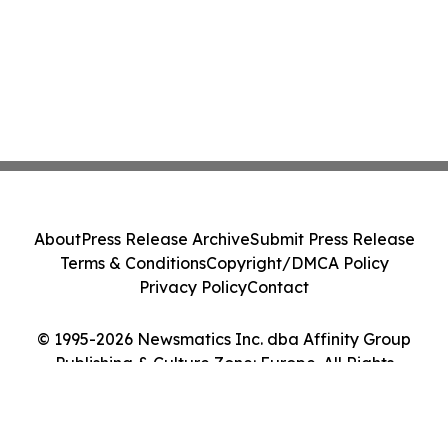
About
Press Release Archive
Submit Press Release
Terms & Conditions
Copyright/DMCA Policy
Privacy Policy
Contact
© 1995-2026 Newsmatics Inc. dba Affinity Group
Publishing & Culture Zone: Europe. All Rights
Reserved.
Cookie Settings / Your Privacy Choices