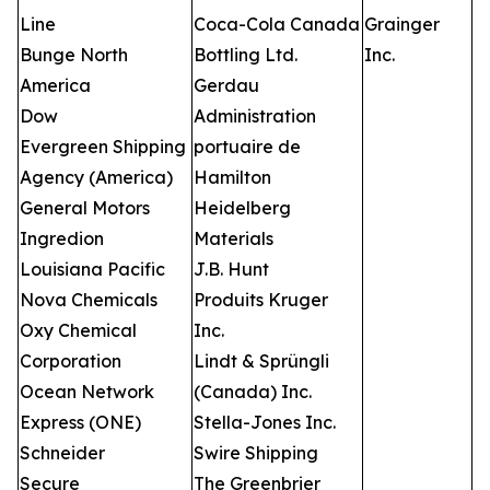
Line
Coca-Cola Canada
Grainger
Bunge North
Bottling Ltd.
Inc.
America
Gerdau
Dow
Administration
Evergreen Shipping
portuaire de
Agency (America)
Hamilton
General Motors
Heidelberg
Ingredion
Materials
Louisiana Pacific
J.B. Hunt
Nova Chemicals
Produits Kruger
Oxy Chemical
Inc.
Corporation
Lindt & Sprüngli
Ocean Network
(Canada) Inc.
Express (ONE)
Stella-Jones Inc.
Schneider
Swire Shipping
Secure
The Greenbrier