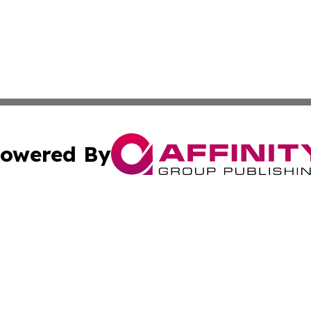
owered By
ubmit Press Release
Terms & Conditions
Copyright/DMCA
 Inc. dba Affinity Group Publishing & Culture Zone: Europ
Cookie Settings / Your Privacy Choices