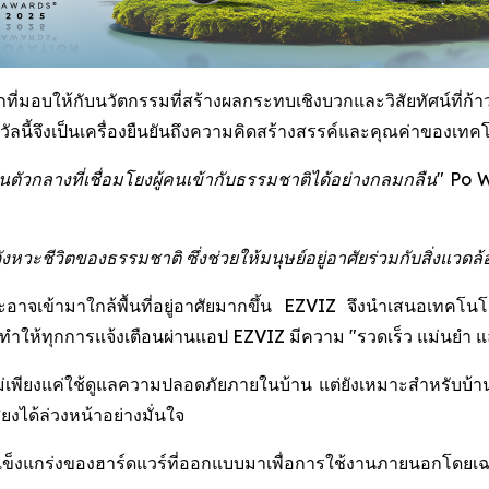
่มอบให้กับนวัตกรรมที่สร้างผลกระทบเชิงบวกและวิสัยทัศน์ที่ก้าวไ
นี้จึงเป็นเครื่องยืนยันถึงความคิดสร้างสรรค์และคุณค่าของเทคโน
ัวกลางที่เชื่อมโยงผู้คนเข้ากับธรรมชาติได้อย่างกลมกลืน"
Po W
ะชีวิตของธรรมชาติ ซึ่งช่วยให้มนุษย์อยู่อาศัยร่วมกับสิ่งแวดล้อ
ละอาจเข้ามาใกล้พื้นที่อยู่อาศัยมากขึ้น EZVIZ จึงนำเสนอเทคโน
ให้ทุกการแจ้งเตือนผ่านแอป EZVIZ มีความ "รวดเร็ว แม่นยำ และช
่เพียงแค่ใช้ดูแลความปลอดภัยภายในบ้าน แต่ยังเหมาะสำหรับบ้านสวน 
งได้ล่วงหน้าอย่างมั่นใจ
มแข็งแกร่งของฮาร์ดแวร์ที่ออกแบบมาเพื่อการใช้งานภายนอกโดยเ