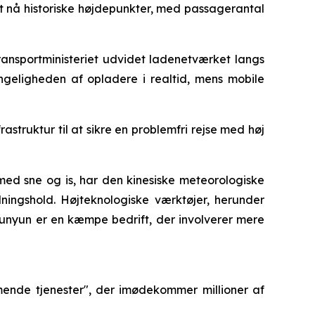
 at nå historiske højdepunkter, med passagerantal
r transportministeriet udvidet ladenetværket langs
ngeligheden af opladere i realtid, mens mobile
truktur til at sikre en problemfri rejse med høj
 med sne og is, har den kinesiske meteorologiske
ningshold. Højteknologiske værktøjer, herunder
hunyun er en kæmpe bedrift, der involverer mere
rmende tjenester", der imødekommer millioner af