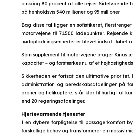
omkring 80 procent af alle rejser. Sideløbende f
på henholdsvis 540 millioner og 95 millioner.
Bag disse tal ligger en sofistikeret, flerstrenge
motorvejene til 71.500 ladepunkter. Rejsende 
nødopladningsenheder er blevet indsat i løbet a
Som supplement til motorvejene bruger Kinas jer
kapacitet – og forstærkes nu af et højhastighed
Sikkerheden er fortsat den ultimative prioritet
administration og beredskabsafdelinger på for
droner og helikoptere, står klar til hurtigt at
end 20 regeringsafdelinger.
Hjertevarmende tjenester
I en dybere forpligtelse til passagerkomfort by
forskellige behov og transformerer en massiv migr