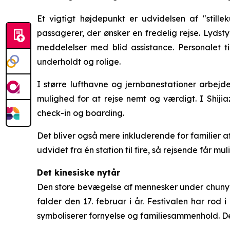
Et vigtigt højdepunkt er udvidelsen af "stille
passagerer, der ønsker en fredelig rejse. Lydsty
meddelelser med blid assistance. Personalet t
underholdt og rolige.
I større lufthavne og jernbanestationer arbejde
mulighed for at rejse nemt og værdigt. I Shiji
check-in og boarding.
Det bliver også mere inkluderende for familier a
udvidet fra én station til fire, så rejsende får 
Det kinesiske nytår
Den store bevægelse af mennesker under chunyun 
falder den 17. februar i år. Festivalen har ro
symboliserer fornyelse og familiesammenhold. De