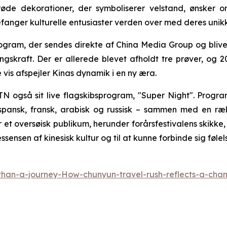
de dekorationer, der symboliserer velstand, ønsker om 
llefanger kulturelle entusiaster verden over med deres unik
rogram, der sendes direkte af China Media Group og blive
ingskraft. Der er allerede blevet afholdt tre prøver, og 
vis afspejler Kinas dynamik i en ny æra.
TN også sit live flagskibsprogram, "Super Night". Pro
spansk, fransk, arabisk og russisk – sammen med en ræk
r et oversøisk publikum, herunder forårsfestivalens skikke
sensen af kinesisk kultur og til at kunne forbinde sig føl
han-a-journey-How-chunyun-travel-rush-reflects-a-cha