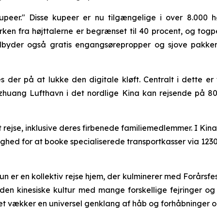
kupeer." Disse kupeer er nu tilgængelige i over 8.000 hø
rken fra højttalerne er begrænset til 40 procent, og togp
ilbyder også gratis engangsørepropper og sjove pakker
s der på at lukke den digitale kløft. Centralt i dette er 
azhuang Lufthavn i det nordlige Kina kan rejsende på 80 
t rejse, inklusive deres firbenede familiemedlemmer. I Ki
mulighed for at booke specialiserede transportkasser via 12
er en kollektiv rejse hjem, der kulminerer med Forårsfes
d i den kinesiske kultur med mange forskellige fejringer
t vækker en universel genklang af håb og forhåbninger om