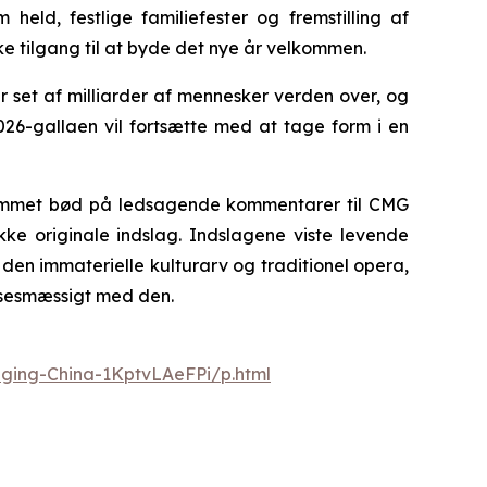
held, festlige familiefester og fremstilling af
ke tilgang til at byde det nye år velkommen.
r set af milliarder af mennesker verden over, og
2026-gallaen vil fortsætte med at tage form i en
grammet bød på ledsagende kommentarer til CMG
ke originale indslag. Indslagene viste levende
, den immaterielle kulturarv og traditionel opera,
elsesmæssigt med den.
nging-China-1KptvLAeFPi/p.html