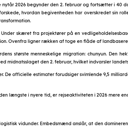
e nytår 2026 begynder den 2. februar og fortsætter i 40 dag
orskede, hvordan begivenheden har overskredet sin roll
ransformation.
der skæret fra projektører på en vedligeholdelsesbase 
ion. Ovenfra ligner rækken af toge en flåde af landbasered
erdens største menneskelige migration: chunyun. Den hek
ved midnatsslaget den 2. februar, hvilket indvarsler landets
rder. De officielle estimater forudsiger svimlende 9,5 milli
n længste i nyere tid, er rejseaktiviteten i 2026 mere end 
logistisk vidunder. Embedsmænd anslår, at den dominerende 