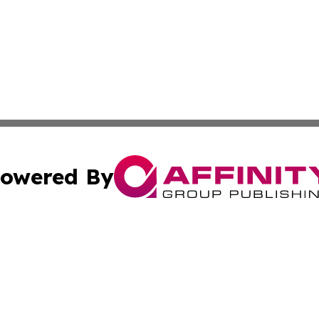
owered By
ubmit Press Release
Terms & Conditions
Copyright/DMCA
 Inc. dba Affinity Group Publishing & Culture Zone: Europ
Cookie Settings / Your Privacy Choices