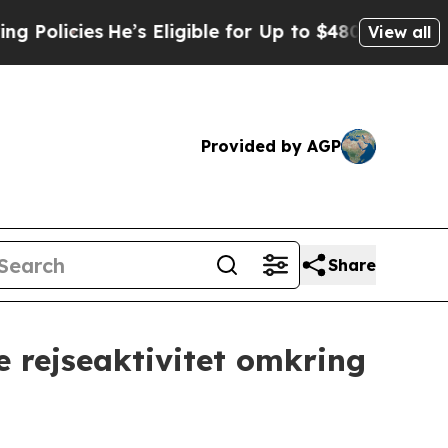
es
He’s Eligible for Up to $480,000 After Being 
View all
Provided by AGP
Share
e rejseaktivitet omkring