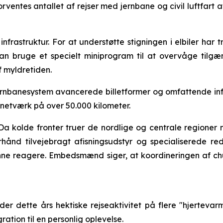
orventes antallet af rejser med jernbane og civil luftfart
t infrastruktur. For at understøtte stigningen i elbiler ha
kan bruge et specielt miniprogram til at overvåge tilgæ
f myldretiden.
nbanesystem avancerede billetformer og omfattende infras
snetværk på over 50.000 kilometer.
. Da kolde fronter truer de nordlige og centrale regioner
hånd tilvejebragt afisningsudstyr og specialiserede red
 kunne reagere. Embedsmænd siger, at koordineringen af c
der dette års hektiske rejseaktivitet på flere "hjerteva
ation til en personlig oplevelse.