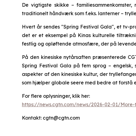
De vigtigste skikke – familiesammenkomster, rø
traditionelt håndværk som f.eks. lanterner – try
Hvert år sendes "Spring Festival Gala", et tv-p
det er et eksempel på Kinas kulturelle tiltrækn
festlig og opløftende atmosfære, der på levende 
På den kinesiske nytårsaften præsenterede CG
Spring Festival Gala på fem sprog – engelsk, 
aspekter af den kinesiske kultur, der tryllefange
som hjælper globale seere med bedre at forstå es
For flere oplysninger, klik her:
https://news.cgtn.com/news/2026-02-01/More-t
Kontakt: cgtn@cgtn.com